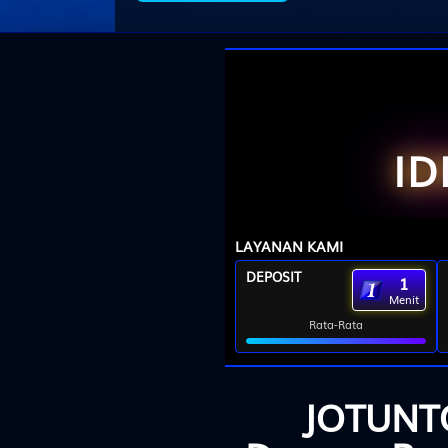
JADWAL BANK OFFLINE
24-10-2025
15
Pendeta W
12:17:30
Manggis -
16
Orang Bon
Anggur - B
ID
17
Penolong -
LAYANAN KAMI
18
Putri Raja
DEPOSIT
1
Engsel - D
Menit
Rata-Rata
19
Kekasih - 
Bemo - N
JOTUNTO
20
Pahlawan -
Sabuk - W