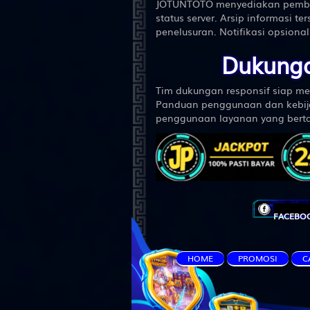
JOTUNTOTO menyediakan pembarua
44
Hidung Bel
status server. Arsip informasi t
Meja - Arj
penelusuran. Notifikasi opsio
Dukunga
45
Udang ke
Tim dukungan responsif siap mem
46
Langit
Panduan penggunaan dan kebija
penggunaan layanan yang berta
47
Tanah
48
Gula
49
Obat
50
Ahli Nuju
FACEBO
51
Air Gripe
52
Air Panas
HOME
PROMOSI
C
53
Alat Tulis
54
Ambil Air