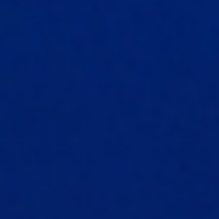
91
Ballpen
92
Balsem
93
Timbanga
94
Timba
95
Ban Gemb
96
Timang A
97
Bangku
98
Timah
99
Bantal
100
Tikus Mak
101
Batu Gugu
102
Tidur