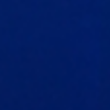
115
Tepung
116
Bayi Minu
117
Becak
118
Tenun Puc
119
Tentara
120
Bedak
121
Tentara
122
Tengok Or
123
Tengok Or
124
Tempat Ti
125
Tempat R
126
Beli Ikan 
127
Tembakau