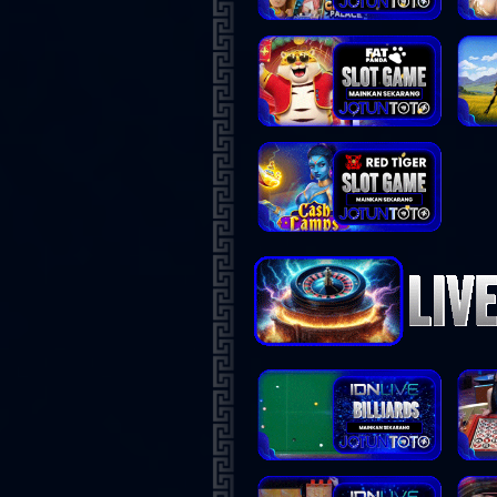
Engsel - D
27
Si Ceroboh
Gedung Bi
28
Anak Sakti
Sepatu - R
29
Penari - C
Sekolahan 
30
Penjual Da
Sendok - K
31
Pemburu - 
Baju - Pan
32
Kepala Des